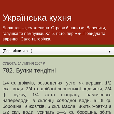
Українська кухня
Борщ, юшка, смаженина. Страви й напитки. Вареники,
галушки та пампушки. Хліб, тісто, пиріжки. Повидла та
варення. Сало та горілка.
▼
СУБОТА, 14 ЛИПНЯ 2007 Р.
782. Булки тендітні
1/4 ф. дріжчів, розведених густо, як вершки. 1/2
скл. во­ди, 3/4 ф. дрібної чорненької родзинки, 3/4
ф. цукру, 1/4 лота шапрану, намоченого
напередодні в склянці холодної води, 5—6 ф.
борошна, 9 жовтків, 5 скл. масла. Збить жовтки а
1/2 скл. води, усипать 2—3 ф. борошна, збить