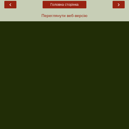
‹
›
Головна сторінка
Переглянути веб-версію