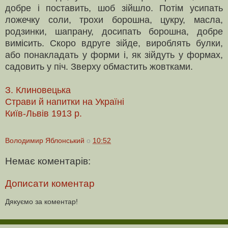
добре і поста­вить, шоб зійшло. Потім усипать
ложечку соли, трохи борош­на, цукру, масла,
родзинки, шапрану, досипать борошна, добре
вимісить. Скоро вдруге зійде, вироблять булки,
або понакла­дать у форми і, як зійдуть у формах,
садовить у піч. Зверху обмастить жовтками.
З. Клиновецька
Страви й напитки на Україні
Київ-Львів 1913 р.
Володимир Яблонський
о
10:52
Немає коментарів:
Дописати коментар
Дякуємо за коментар!